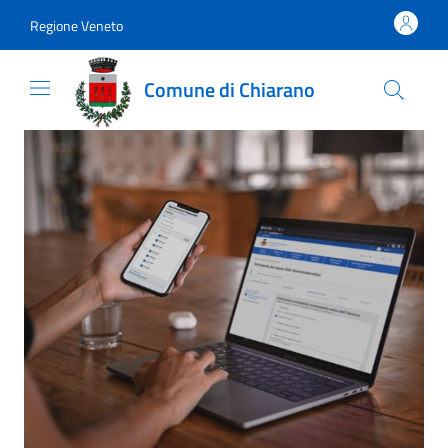
Vai al contenuto
accedi al menu
footer.enter
Regione Veneto
Comune di Chiarano