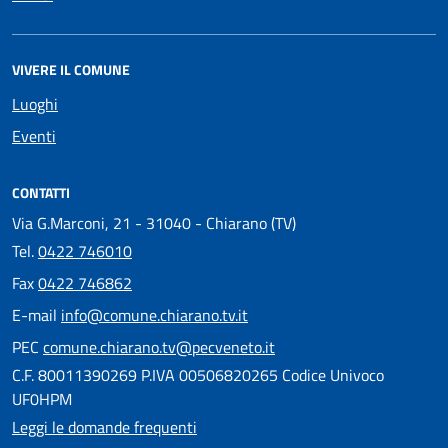
VIVERE IL COMUNE
Luoghi
Eventi
CONTATTI
Via G.Marconi, 21 - 31040 - Chiarano (TV)
Tel.
0422 746010
Fax
0422 746862
E-mail
info@comune.chiarano.tv.it
PEC
comune.chiarano.tv@pecveneto.it
C.F. 80011390269 P.IVA 00506820265 Codice Univoco
UF0HPM
Leggi le domande frequenti