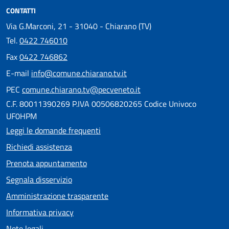
CONTATTI
Via G.Marconi, 21 - 31040 - Chiarano (TV)
Tel.
0422 746010
Fax
0422 746862
E-mail
info@comune.chiarano.tv.it
PEC
comune.chiarano.tv@pecveneto.it
C.F. 80011390269 P.IVA 00506820265 Codice Univoco
UF0HPM
Leggi le domande frequenti
Richiedi assistenza
Prenota appuntamento
Segnala disservizio
Amministrazione trasparente
Informativa privacy
Note legali