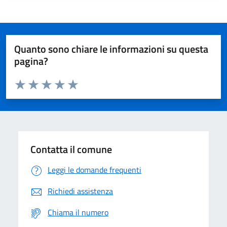
Quanto sono chiare le informazioni su questa
pagina?
Valuta da 1 a 5 stelle la pagina
Domanda
Valuta 1 stelle su 5
Valuta 2 stelle su 5
Valuta 3 stelle su 5
Valuta 4 stelle su 5
Valuta 5 stelle su 5
Contatta il comune
Leggi le domande frequenti
Richiedi assistenza
Chiama il numero