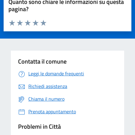
Quanto sono chiare le informazioni su questa
pagina?
Valuta da 1 a 5 stelle la pagina
Domanda
Valuta 1 stelle su 5
Valuta 2 stelle su 5
Valuta 3 stelle su 5
Valuta 4 stelle su 5
Valuta 5 stelle su 5
Contatta il comune
Leggi le domande frequenti
Richiedi assistenza
Chiama il numero
Prenota appuntamento
Problemi in Città