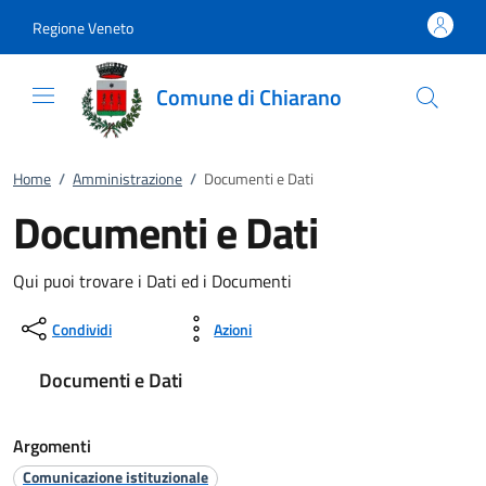
Vai al contenuto
accedi al menu
footer.enter
Regione Veneto
Comune di Chiarano
Home
/
Amministrazione
/
Documenti e Dati
Documenti e Dati
Qui puoi trovare i Dati ed i Documenti
Condividi
Azioni
Documenti e Dati
Argomenti
Comunicazione istituzionale