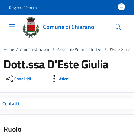
Vai al contenuto
accedi al menu
footer.enter
Regione Veneto
Comune di Chiarano
Home
/
Amministrazione
/
Personale Amministrativo
/
D'Este Giulia
Dott.ssa D'Este Giulia
Condividi
Azioni
Contatti
Ruolo