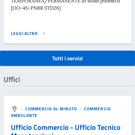
TEMPORANEA/PERMANENTE di suolo pubblico
[OO-4S-PNRR STD26]
LEGGI ALTRO
RICHIEDERE PERMESSO DI OCCUPAZIONE SUOLO PUBBLICO
Tutti i servizi
Uffici
-
COMMERCIO AL MINUTO
-
COMMERCIO
AMBULANTE
Ufficio Commercio - Ufficio Tecnico