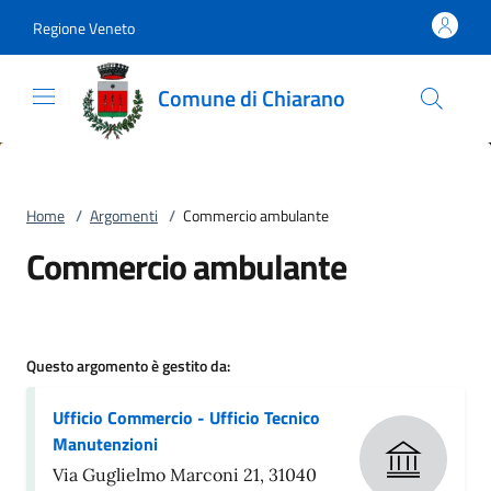
Vai al contenuto
accedi al menu
footer.enter
Regione Veneto
Comune di Chiarano
Home
/
Argomenti
/
Commercio ambulante
Commercio ambulante
Questo argomento è gestito da:
Ufficio Commercio - Ufficio Tecnico
Manutenzioni
Via Guglielmo Marconi 21, 31040