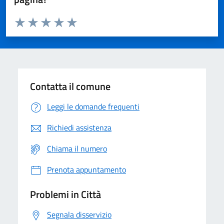
Valuta da 1 a 5 stelle la pagina
Domanda
Valuta 1 stelle su 5
Valuta 2 stelle su 5
Valuta 3 stelle su 5
Valuta 4 stelle su 5
Valuta 5 stelle su 5
Contatta il comune
Leggi le domande frequenti
Richiedi assistenza
Chiama il numero
Prenota appuntamento
Problemi in Città
Segnala disservizio