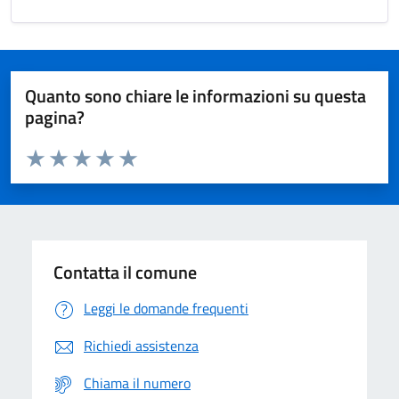
Quanto sono chiare le informazioni su questa
pagina?
Valuta da 1 a 5 stelle la pagina
Domanda
Valuta 1 stelle su 5
Valuta 2 stelle su 5
Valuta 3 stelle su 5
Valuta 4 stelle su 5
Valuta 5 stelle su 5
Contatta il comune
Leggi le domande frequenti
Richiedi assistenza
Chiama il numero