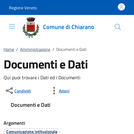
Vai al contenuto
accedi al menu
footer.enter
Regione Veneto
Comune di Chiarano
Home
/
Amministrazione
/
Documenti e Dati
Documenti e Dati
Qui puoi trovare i Dati ed i Documenti
Condividi
Azioni
Documenti e Dati
Argomenti
Comunicazione istituzionale