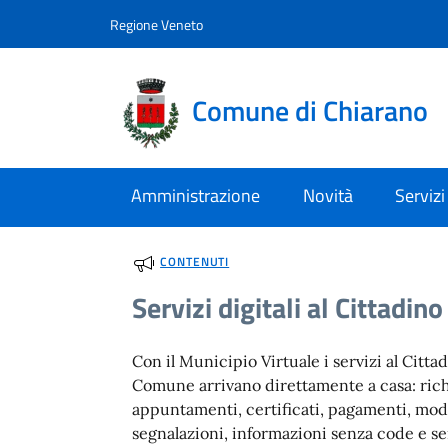
Vai al contenuto
accedi al menu
footer.enter
Regione Veneto
Comune di Chiarano
Amministrazione
Novità
Servizi
CONTENUTI
Servizi digitali al Cittadino
Con il Municipio Virtuale i servizi al Citta
Comune arrivano direttamente a casa: rich
appuntamenti, certificati, pagamenti, mod
segnalazioni, informazioni senza code e s