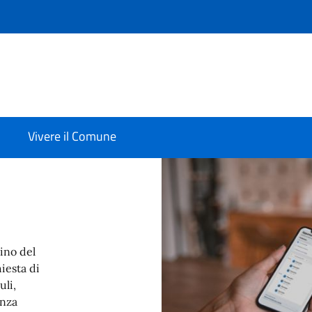
Vivere il Comune
dino del
iesta di
uli,
enza