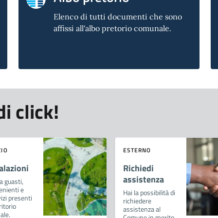
Elenco di tutti documenti che sono
affissi all'albo pretorio comunale.
i click!
ZIO
ESTERNO
alazioni
Richiedi
assistenza
a guasti,
enienti e
Hai la possibilità di
izi presenti
richiedere
ritorio
assistenza al
ale.
Comune in merito