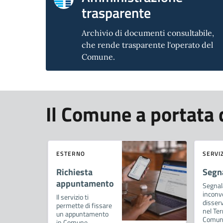
trasparente
Archivio di documenti consultabile,
che rende trasparente l'operato del
Comune.
Il Comune a portata d
ESTERNO
SERVI
Richiesta
Segn
appuntamento
Segnal
inconv
Il servizio ti
disserv
permette di fissare
nel Ter
un appuntamento
Comun
in Comune