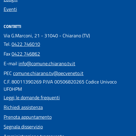
Eventi
CONTATTI
Via G.Marconi, 21 - 31040 - Chiarano (TV)
Tel.
0422 746010
Fax
0422 746862
E-mail
info@comune.chiarano.tv.it
PEC
comune.chiarano.tv@pecveneto.it
C.F. 80011390269 P.IVA 00506820265 Codice Univoco
UF0HPM
Leggi le domande frequenti
Richiedi assistenza
Prenota appuntamento
Segnala disservizio