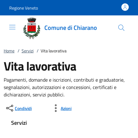
Vai al contenuto
accedi al menu
footer.enter
Regione Veneto
Comune di Chiarano
Home
/
Servizi
/
Vita lavorativa
Vita lavorativa
Pagamenti, domande e iscrizioni, contributi e graduatorie,
segnalazioni, autorizzazioni e concessioni, certificati e
dichiarazioni, servizi pubblici.
Condividi
Azioni
Servizi