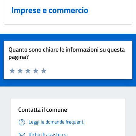
Imprese e commercio
Quanto sono chiare le informazioni su questa
pagina?
Valuta da 1 a 5 stelle la pagina
Domanda
Valuta 1 stelle su 5
Valuta 2 stelle su 5
Valuta 3 stelle su 5
Valuta 4 stelle su 5
Valuta 5 stelle su 5
Contatta il comune
Leggi le domande frequenti
Richiedi assistenza