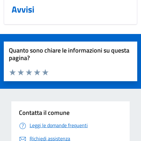
Avvisi
Quanto sono chiare le informazioni su questa
pagina?
Valuta da 1 a 5 stelle la pagina
Domanda
Valuta 1 stelle su 5
Valuta 2 stelle su 5
Valuta 3 stelle su 5
Valuta 4 stelle su 5
Valuta 5 stelle su 5
Contatta il comune
Leggi le domande frequenti
Richiedi assistenza