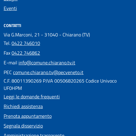
Eventi
CONTATTI
Via G.Marconi, 21 - 31040 - Chiarano (TV)
Tel.
0422 746010
Fax
0422 746862
E-mail
info@comune.chiarano.tv.it
PEC
comune.chiarano.tv@pecveneto.it
C.F. 80011390269 P.IVA 00506820265 Codice Univoco
UF0HPM
Leggi le domande frequenti
Richiedi assistenza
Prenota appuntamento
Segnala disservizio
Amministrazione trasparente