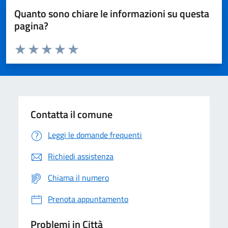
Quanto sono chiare le informazioni su questa
pagina?
Valuta da 1 a 5 stelle la pagina
Domanda
Valuta 1 stelle su 5
Valuta 2 stelle su 5
Valuta 3 stelle su 5
Valuta 4 stelle su 5
Valuta 5 stelle su 5
Contatta il comune
Leggi le domande frequenti
Richiedi assistenza
Chiama il numero
Prenota appuntamento
Problemi in Città