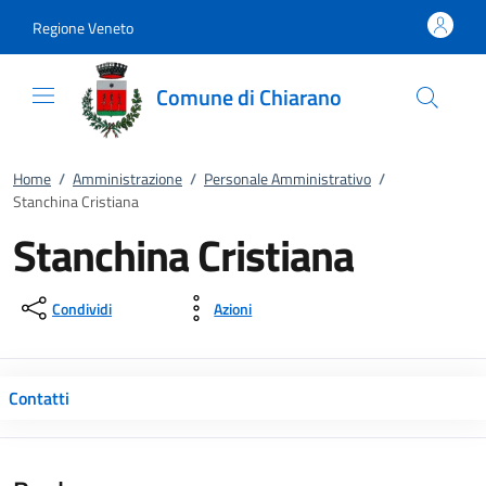
Vai al contenuto
accedi al menu
footer.enter
Regione Veneto
Comune di Chiarano
Home
/
Amministrazione
/
Personale Amministrativo
/
Stanchina Cristiana
Stanchina Cristiana
Condividi
Azioni
Contatti