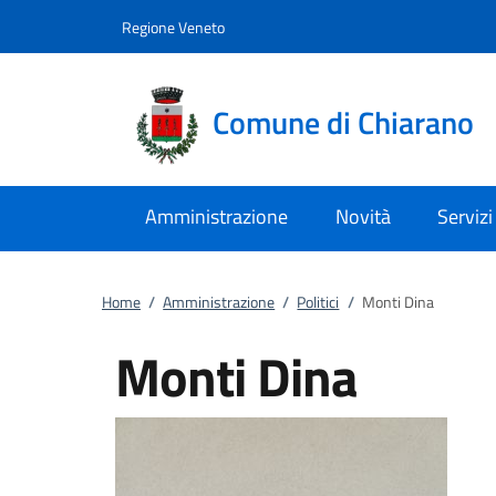
Vai al contenuto
accedi al menu
footer.enter
Regione Veneto
Comune di Chiarano
Amministrazione
Novità
Servizi
Home
/
Amministrazione
/
Politici
/
Monti Dina
Monti Dina