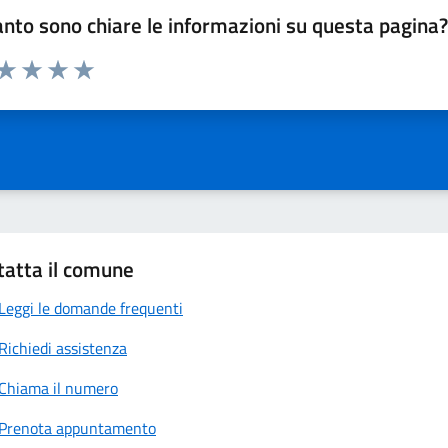
nto sono chiare le informazioni su questa pagina
 da 1 a 5 stelle la pagina
anda
ta 1 stelle su 5
Valuta 2 stelle su 5
Valuta 3 stelle su 5
Valuta 4 stelle su 5
Valuta 5 stelle su 5
tatta il comune
Leggi le domande frequenti
Richiedi assistenza
Chiama il numero
Prenota appuntamento