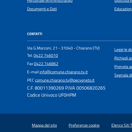
Personale Amministrativo
Giustizia 
Documenti e Dati
Educazion
CONTATTI
Via G.Marconi, 21 - 31040 - Chiarano (TV)
Leggi le 
Tel.
0422 746010
Richiedi a
Fax
0422 746862
Prenota 
E-mail
info@comune.chiarano.tv.it
Segnala di
PEC
comune.chiarano.tv@pecveneto.it
C.F. 80011390269 P.IVA 00506820265
Codice Univoco UF0HPM
Mappa del sito
Preferenze cookie
Elenco Siti 