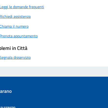
Leggi le domande frequenti
Richiedi assistenza
Chiama il numero
Prenota appuntamento
lemi in Città
Segnala disservizio
iarano
DI SERVIZIO