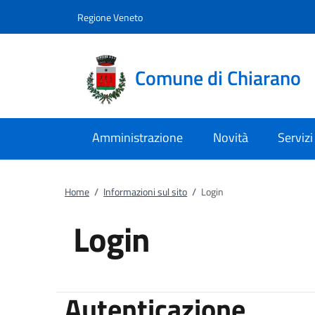
Vai al contenuto
accedi al menu
footer.enter
Regione Veneto
Comune di Chiarano
Amministrazione
Novità
Servizi
Home
/
Informazioni sul sito
/
Login
Login
Autenticazione