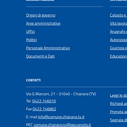
Organi di governo
Catasto e 
Aree amministrative
Vita lavor
Uffici
Anagrafe e
Politici
Autorizzaz
Personale Amministrativo
Giustizia 
Documenti e Dati
Educazion
CONTATTI
Via G.Marconi, 21 - 31040 - Chiarano (TV)
Leggi le 
Tel.
0422 746010
Richiedi a
Fax
0422 746862
Prenota 
E-mail
info@comune.chiarano.tv.it
Segnala di
PEC
comune.chiarano.tv@pecveneto.it