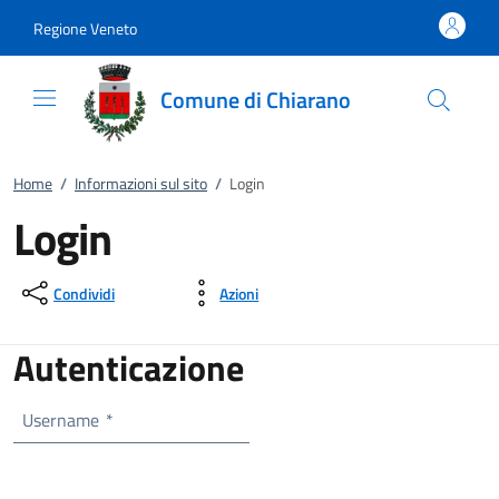
Vai al contenuto
accedi al menu
footer.enter
Regione Veneto
Comune di Chiarano
Home
/
Informazioni sul sito
/
Login
Login
Condividi
Azioni
Autenticazione
Username
*