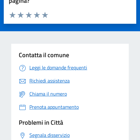
pagina?
Valuta da 1 a 5 stelle la pagina
Domanda
Valuta 1 stelle su 5
Valuta 2 stelle su 5
Valuta 3 stelle su 5
Valuta 4 stelle su 5
Valuta 5 stelle su 5
Contatta il comune
Leggi le domande frequenti
Richiedi assistenza
Chiama il numero
Prenota appuntamento
Problemi in Città
Segnala disservizio