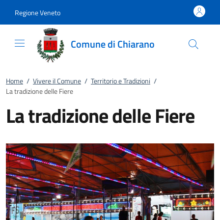
Vai al contenuto
accedi al menu
footer.enter
Regione Veneto
Comune di Chiarano
Home
/
Vivere il Comune
/
Territorio e Tradizioni
/
La tradizione delle Fiere
La tradizione delle Fiere