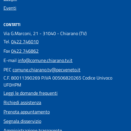
Eventi
CONTATTI
Via G.Marconi, 21 - 31040 - Chiarano (TV)
Tel.
0422 746010
Fax
0422 746862
E-mail
info@comune.chiarano.tv.it
PEC
comune.chiarano.tv@pecveneto.it
C.F. 80011390269 P.IVA 00506820265 Codice Univoco
UF0HPM
Leggi le domande frequenti
Richiedi assistenza
Prenota appuntamento
Segnala disservizio
Amministrazione trasparente