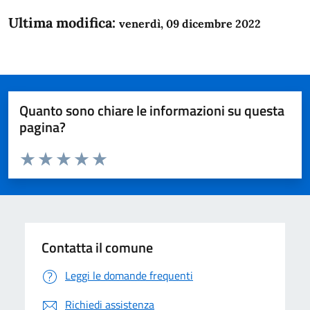
Ultima modifica:
venerdì, 09 dicembre 2022
Quanto sono chiare le informazioni su questa
pagina?
Valuta da 1 a 5 stelle la pagina
Domanda
Valuta 1 stelle su 5
Valuta 2 stelle su 5
Valuta 3 stelle su 5
Valuta 4 stelle su 5
Valuta 5 stelle su 5
Contatta il comune
Leggi le domande frequenti
Richiedi assistenza