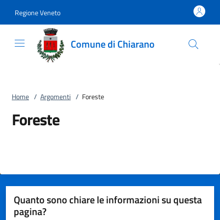
Vai al contenuto
accedi al menu
footer.enter
Regione Veneto
Comune di Chiarano
Home
/
Argomenti
/
Foreste
Foreste
Quanto sono chiare le informazioni su questa
pagina?