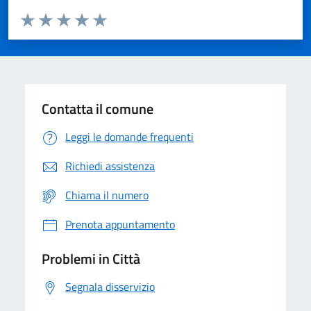
Valuta da 1 a 5 stelle la pagina
Domanda
Valuta 1 stelle su 5
Valuta 2 stelle su 5
Valuta 3 stelle su 5
Valuta 4 stelle su 5
Valuta 5 stelle su 5
Contatta il comune
Leggi le domande frequenti
Richiedi assistenza
Chiama il numero
Prenota appuntamento
Problemi in Città
Segnala disservizio