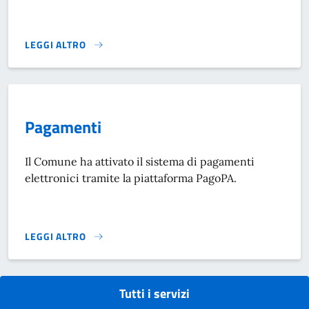
LEGGI ALTRO
DOMANDA DI RIMBORSO PER ERRATO VERSAMENTO - GENE
Pagamenti
Il Comune ha attivato il sistema di pagamenti
elettronici tramite la piattaforma PagoPA.
LEGGI ALTRO
PAGAMENTI}
Tutti i servizi