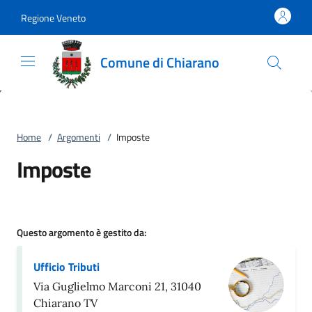
Vai al contenuto
accedi al menu
footer.enter
Regione Veneto
Comune di Chiarano
Home
/
Argomenti
/
Imposte
Imposte
Questo argomento è gestito da:
Ufficio Tributi
Via Guglielmo Marconi 21, 31040
Chiarano TV