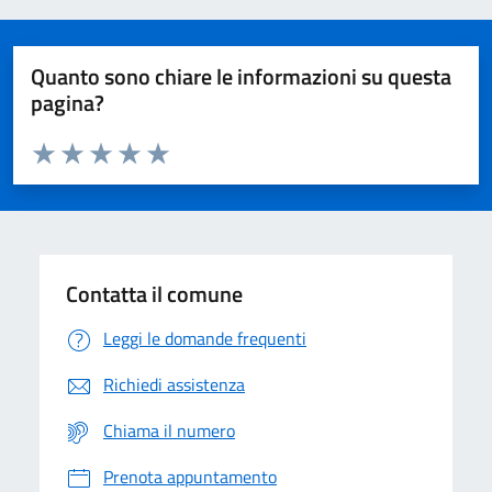
Quanto sono chiare le informazioni su questa
pagina?
Valuta da 1 a 5 stelle la pagina
Domanda
Valuta 1 stelle su 5
Valuta 2 stelle su 5
Valuta 3 stelle su 5
Valuta 4 stelle su 5
Valuta 5 stelle su 5
Contatta il comune
Leggi le domande frequenti
Richiedi assistenza
Chiama il numero
Prenota appuntamento