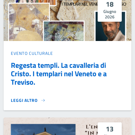
18
Giugno
2026
EVENTO CULTURALE
Regesta templi. La cavalleria di
Cristo. I templari nel Veneto e a
Treviso.
LEGGI ALTRO
REGESTA TEMPLI. LA CAVALLERIA DI CRISTO. I TEMPLARI N
13