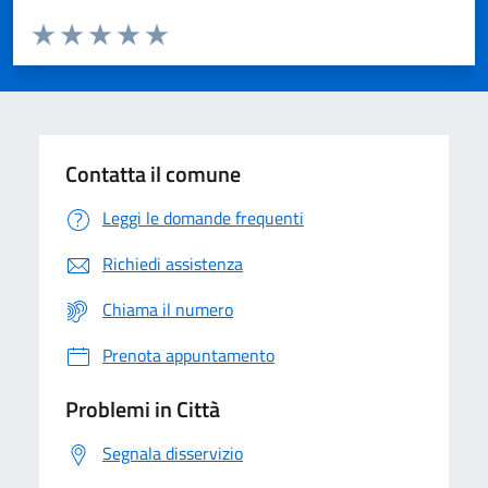
Valuta da 1 a 5 stelle la pagina
Domanda
Valuta 1 stelle su 5
Valuta 2 stelle su 5
Valuta 3 stelle su 5
Valuta 4 stelle su 5
Valuta 5 stelle su 5
Contatta il comune
Leggi le domande frequenti
Richiedi assistenza
Chiama il numero
Prenota appuntamento
Problemi in Città
Segnala disservizio