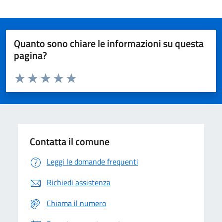
Quanto sono chiare le informazioni su questa
pagina?
Valuta da 1 a 5 stelle la pagina
Domanda
Valuta 1 stelle su 5
Valuta 2 stelle su 5
Valuta 3 stelle su 5
Valuta 4 stelle su 5
Valuta 5 stelle su 5
Contatta il comune
Leggi le domande frequenti
Richiedi assistenza
Chiama il numero