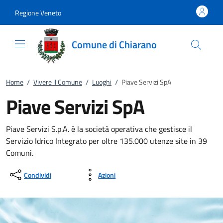
Vai al contenuto
accedi al menu
footer.enter
Regione Veneto
Comune di Chiarano
Home
/
Vivere il Comune
/
Luoghi
/
Piave Servizi SpA
Piave Servizi SpA
Piave Servizi S.p.A. è la società operativa che gestisce il
Servizio Idrico Integrato per oltre 135.000 utenze site in 39
Comuni.
Condividi
Azioni