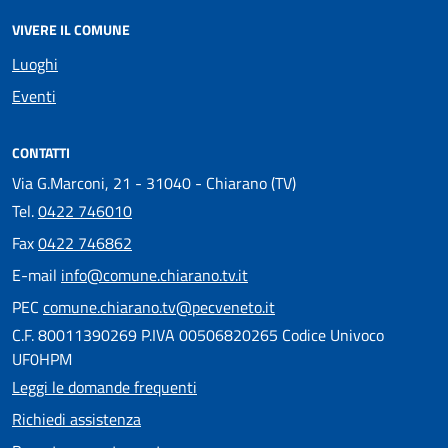
VIVERE IL COMUNE
Luoghi
Eventi
CONTATTI
Via G.Marconi, 21 - 31040 - Chiarano (TV)
Tel.
0422 746010
Fax
0422 746862
E-mail
info@comune.chiarano.tv.it
PEC
comune.chiarano.tv@pecveneto.it
C.F. 80011390269 P.IVA 00506820265 Codice Univoco
UF0HPM
Leggi le domande frequenti
Richiedi assistenza