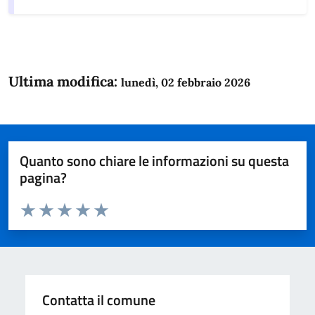
Ultima modifica:
lunedì, 02 febbraio 2026
Quanto sono chiare le informazioni su questa
pagina?
Valuta da 1 a 5 stelle la pagina
Domanda
Valuta 1 stelle su 5
Valuta 2 stelle su 5
Valuta 3 stelle su 5
Valuta 4 stelle su 5
Valuta 5 stelle su 5
Contatta il comune