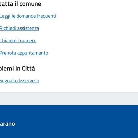
tatta il comune
Leggi le domande frequenti
Richiedi assistenza
Chiama il numero
Prenota appuntamento
lemi in Città
Segnala disservizio
iarano