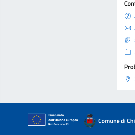
Con
Prob
Comune di Ch