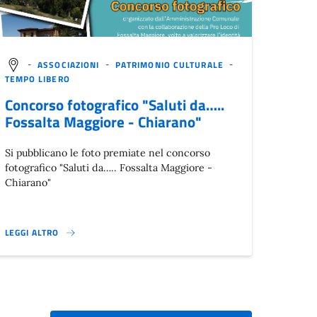
-
ASSOCIAZIONI
-
PATRIMONIO CULTURALE
-
TEMPO LIBERO
Concorso fotografico "Saluti da…..
Fossalta Maggiore - Chiarano"
Si pubblicano le foto premiate nel concorso
fotografico "Saluti da….. Fossalta Maggiore -
Chiarano"
LEGGI ALTRO
CONCORSO FOTOGRAFICO "SALUTI DA….. FOSSALTA MAGGIORE - CHIARAN