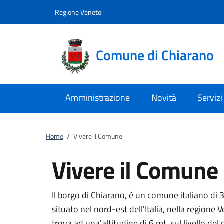
Vai al contenuto
accedi al menu
footer.enter
Regione Veneto
Comune di Chiarano
Amministrazione
Novità
Servizi
Home
/
Vivere il Comune
Vivere il Comune
Il borgo di Chiarano, è un comune italiano di 
situato nel nord-est dell'Italia, nella regione V
trova ad una'altitudine di 6 mt. sul livello de