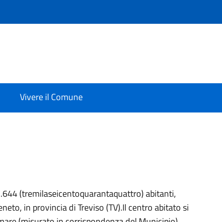
Vivere il Comune
3.644 (tremilaseicentoquarantaquattro) abitanti,
eneto, in provincia di Treviso (TV).Il centro abitato si
l mare (misurato in corrispondenza del Municipio).